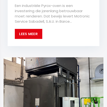
Een industriële Pyrox-oven is een
investering die jarenlang betrouwbaar
moet renderen. Dat bewijs levert Motronic
Service Sabadell, S.A.U. in Barce...
LEES MEER