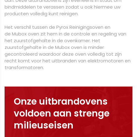
aan. Deze uitbrandovens zijn eveneens in staat om
bindmiddelen te verassen zodat u ook hiermee uw
producten volledig kunt reinigen.
Het verschil tussen de Pyrox Reinigingsoven en
de Mubox oven zit hem in de controle en regeling van
het zuurstofgehalte in de ovenkamer. Het
zuurstofgehalte in de Mubox oven is minder
gecontroleerd waardoor deze oven volledig tot zijn
recht komt voor het uitbranden van elektromotoren en
transformatoren.
Onze uitbrandovens
voldoen aan strenge
milieuseisen