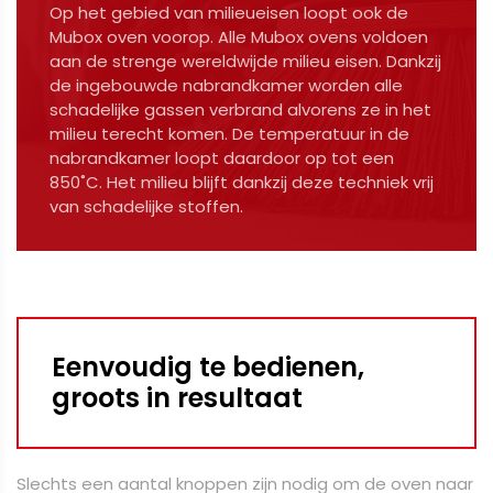
Op het gebied van milieueisen loopt ook de
Mubox oven voorop. Alle Mubox ovens voldoen
aan de strenge wereldwijde milieu eisen. Dankzij
de ingebouwde nabrandkamer worden alle
schadelijke gassen verbrand alvorens ze in het
milieu terecht komen. De temperatuur in de
nabrandkamer loopt daardoor op tot een
850˚C. Het milieu blijft dankzij deze techniek vrij
van schadelijke stoffen.
Eenvoudig te bedienen,
groots in resultaat
Slechts een aantal knoppen zijn nodig om de oven naar