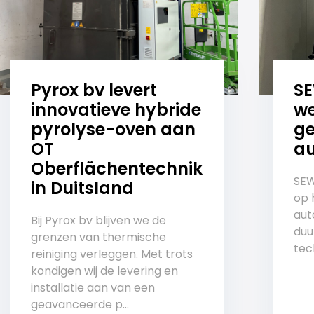
Pyrox bv levert
S
innovatieve hybride
we
pyrolyse-oven aan
ge
OT
au
Oberflächentechnik
SEW
in Duitsland
op 
aut
Bij Pyrox bv blijven we de
duu
grenzen van thermische
tech
reiniging verleggen. Met trots
kondigen wij de levering en
installatie aan van een
geavanceerde p...