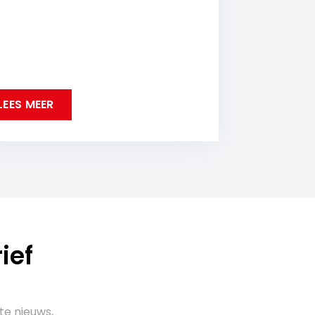
LEES MEER
ief
te nieuws,