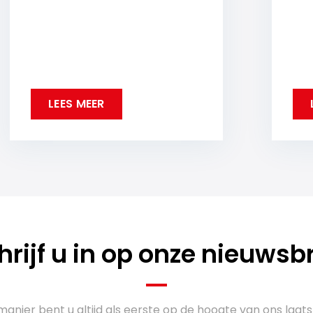
LEES MEER
hrijf u in op onze nieuwsbr
anier bent u altijd als eerste op de hoogte van ons laats