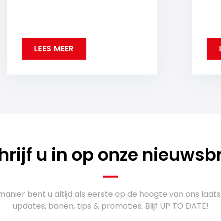
LEES MEER
hrijf u in op onze nieuwsbr
anier bent u altijd als eerste op de hoogte van ons laats
updates, banen, tips & promoties. Blijf UP TO DATE!