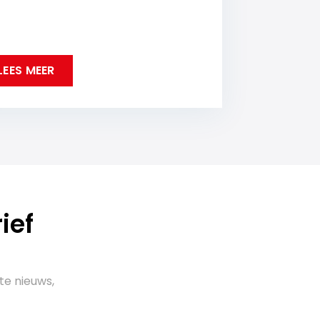
LEES MEER
ief
te nieuws,