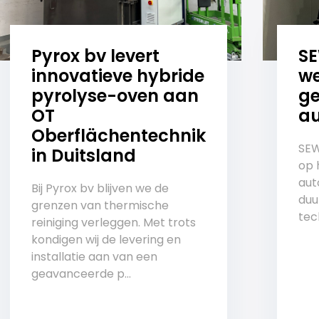
Pyrox bv levert
S
innovatieve hybride
we
pyrolyse-oven aan
ge
OT
au
Oberflächentechnik
SEW
in Duitsland
op 
aut
Bij Pyrox bv blijven we de
duu
grenzen van thermische
tech
reiniging verleggen. Met trots
kondigen wij de levering en
installatie aan van een
geavanceerde p...