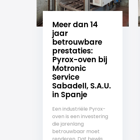
Meer dan 14
jaar
betrouwbare
prestaties:
Pyrox-oven bij
Motronic
Service
Sabadell, S.A.U.
in Spanje
Een industriële Pyrox-
oven is een investering
die jarenlang
betrouwbaar moet
renderen. Dat bewijs