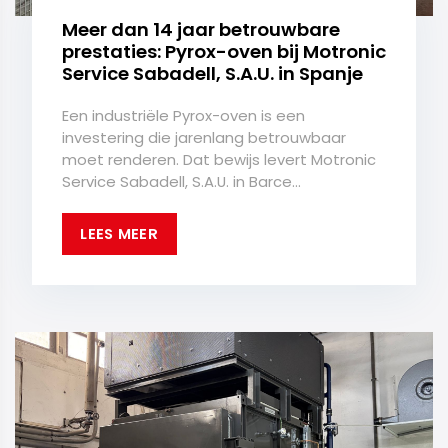
Meer dan 14 jaar betrouwbare
prestaties: Pyrox-oven bij Motronic
Service Sabadell, S.A.U. in Spanje
Een industriële Pyrox-oven is een
investering die jarenlang betrouwbaar
moet renderen. Dat bewijs levert Motronic
Service Sabadell, S.A.U. in Barce...
LEES MEER