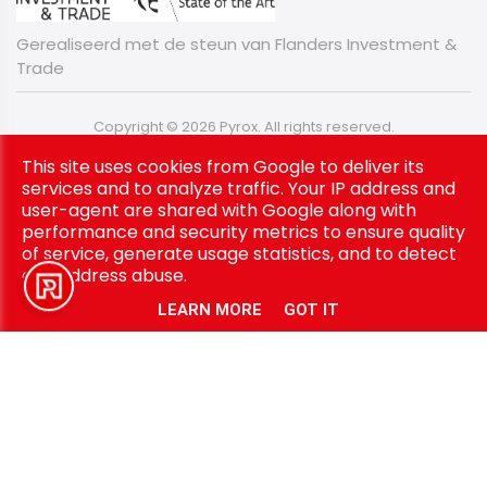
Gerealiseerd met de steun van Flanders Investment &
Trade
Copyright © 2026 Pyrox. All rights reserved.
Privacy & Cookies
|
Algemene Voorwaarden
|
UP-TO-DATE
This site uses cookies from Google to deliver its
WebDesign
services and to analyze traffic. Your IP address and
user-agent are shared with Google along with
performance and security metrics to ensure quality
of service, generate usage statistics, and to detect
and address abuse.
LEARN MORE
GOT IT