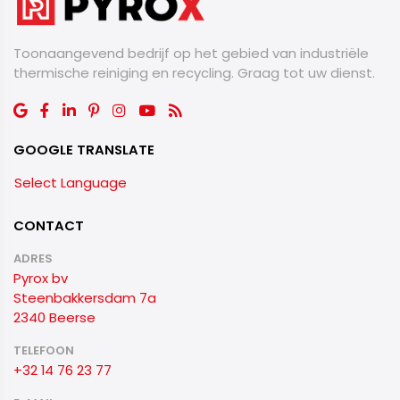
Toonaangevend bedrijf op het gebied van industriële
thermische reiniging en recycling. Graag tot uw dienst.
GOOGLE TRANSLATE
Select Language
CONTACT
ADRES
Pyrox bv
Steenbakkersdam 7a
2340 Beerse
TELEFOON
+32 14 76 23 77