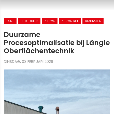
HOME
IN-DE-KIJKER
NIEUWS
NIEUWSBRIEF
REALISATIES
Duurzame
Procesoptimalisatie bij Längle
Oberflächentechnik
DINSDAG, 03 FEBRUARI 2026