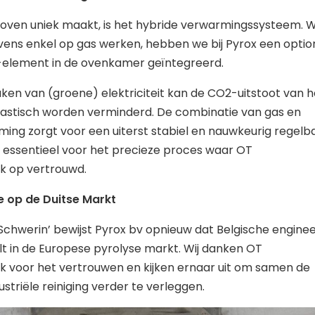
oven uniek maakt, is het hybride verwarmingssysteem. 
ovens enkel op gas werken, hebben we bij Pyrox een optio
-element in de ovenkamer geïntegreerd.
ken van (groene) elektriciteit kan de CO2-uitstoot van h
rastisch worden verminderd. De combinatie van gas en
ming zorgt voor een uiterst stabiel en nauwkeurig regelb
essentieel voor het precieze proces waar OT
k op vertrouwd.
e op de Duitse Markt
‘Schwerin’ bewijst Pyrox bv opnieuw dat Belgische engine
lt in de Europese pyrolyse markt. Wij danken OT
 voor het vertrouwen en kijken ernaar uit om samen de
striële reiniging verder te verleggen.