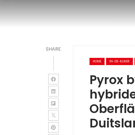
SHARE
HOME
IN-DE-KIJKER
Pyrox b
hybrid
Oberflä
Duitsl