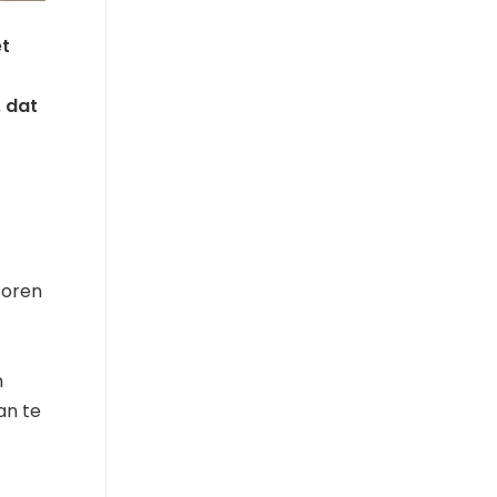
et
, dat
toren
n
an te