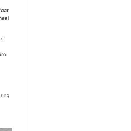
Waar
neel
et
are
ering