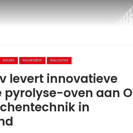
NIEUWS
NIEUWSBRIEF
REALISATIES
v levert innovatieve
e pyrolyse-oven aan O
chentechnik in
and